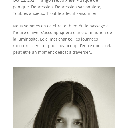
Oct 22, 2024
|
angoisse
,
Anxiété
,
Attaque de
panique
,
Dépression
,
Dépression saisonnière
,
Toubles anxieux
,
Trouble affectif saisonnier
Nous sommes en octobre, et bientôt, le passage à
l’heure d’hiver s’accompagnera d’une diminution de
la luminosité. Le climat change, les journées
raccourcissent, et pour beaucoup d’entre nous, cela
peut être un moment délicat à traverser....