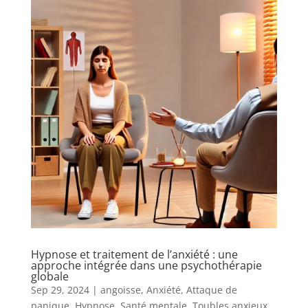
Hypnose et traitement de l’anxiété : une
approche intégrée dans une psychothérapie
globale
Sep 29, 2024
|
angoisse
,
Anxiété
,
Attaque de
panique
,
Hypnose
,
Santé mentale
,
Toubles anxieux